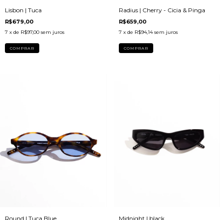
Lisbon | Tuca
Radius | Cherry - Cicia & Pinga
R$679,00
R$659,00
7
x de
R$97,00
sem juros
7
x de
R$94,14
sem juros
Midnight | black
Round | Tuca Blue