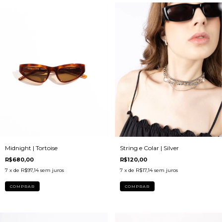
Midnight | Tortoise
String e Colar | Silver
R$680,00
R$120,00
7
x de
R$97,14
sem juros
7
x de
R$17,14
sem juros