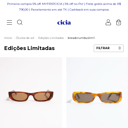
Primeira compra 5% off: MYFIRSTCICIA | 5% off no Pix! | Frete grátis acima de R$
790,00 | Parcelamento em até 7X | Cashback em suas compras
0
Início
.
Óculos de sol
.
Edições Limitadas
.
breadcrumbs.slim1
Edições Limitadas
FILTRAR