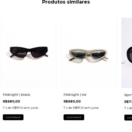
Produtos similares
Midnight | black
Midnight | Ice
6pm 
R$680,00
R$680,00
R$7
7
x de
R$97,14
sem juros
7
x de
R$97,14
sem juros
7
x d